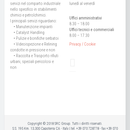
servizi nel comparto industriale
lunedì al venerdì
nello specifico in stabilimenti
chimici e petrolchimici.
Uffici amministrativi
I principali servizi riguardano:
8.30 – 18.00
• Manutenzione impianti
Uffici tecnici e commerciali
• Catalyst Handling
8.00 – 17.30
• Pulizie e bonifiche serbatoi
• Videoispezione e Relining
Privacy / Cookie
condotte in pressione e non
• Raccolta e Trasporto rifiuti
urbani, speciali pericolosi e
non
Copyright © 2018 SRC Group. Tutti i diritti riservati.
S.S. 195 Km. 13,300 Capoterra CA - Italy | tel. +39 070 728778 - fax +39 070