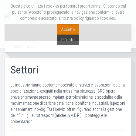
Questo sito utilizza i cookies per fornire i propri servizi. Cliccando sul
pulsante "Accetto" o proseguendo la navigazione confermi di avere
compreso e accettato la nostra policy riguardo i cookies.
Accetto
Più Info
Home
Settori
Settori
Le industrie hanno costante necessità di servizi e lavorazioni ad alta
specializzazione, eseguiti nella massima sicurezza. SRC opera
prevalentemente presso impianti petrolchimici nelle specialità della
movimentazione di cariche catalitiche, bonifiche industriali, ispezioni
e risanamenti no-dig. Tra i servizi offerti figurano anche la gestione
dei rifiuti, gli autotrasporti (anche in A.D.R.), i ponteggi e le
coibentazioni.